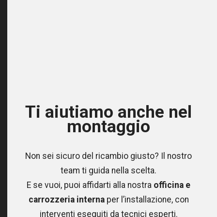
modo significativo
, senza rinunciare alla qualità e alla
sicurezza.
È una scelta che conviene due volte:
al tuo
portafoglio e all’ambiente
.
Ti aiutiamo anche nel
montaggio
Non sei sicuro del ricambio giusto? Il nostro
team ti guida nella scelta.
E se vuoi, puoi affidarti alla nostra
officina e
carrozzeria interna
per l’installazione, con
interventi eseguiti da tecnici esperti.